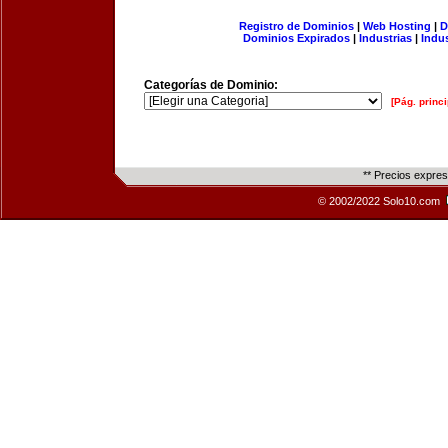
Registro de Dominios
|
Web Hosting
|
D
Dominios Expirados
|
Industrias
|
Indu
Categorías de Dominio:
[Pág. princi
** Precios expre
© 2002/2022 Solo10.com