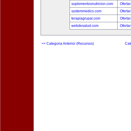
suplementosnutricion.com
Ofertar
systemmedics.com
Ofertar
terapiagrupal.com
Ofertar
webdesalud.com
Ofertar
<< Categoria Anterior (Recursos)
Cat