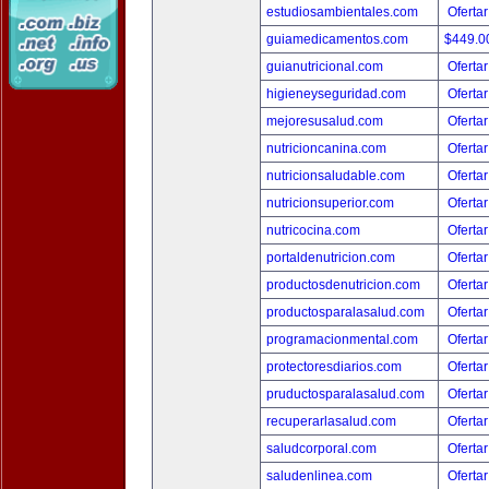
estudiosambientales.com
Ofertar
guiamedicamentos.com
$449.
guianutricional.com
Ofertar
higieneyseguridad.com
Ofertar
mejoresusalud.com
Ofertar
nutricioncanina.com
Ofertar
nutricionsaludable.com
Ofertar
nutricionsuperior.com
Ofertar
nutricocina.com
Ofertar
portaldenutricion.com
Ofertar
productosdenutricion.com
Ofertar
productosparalasalud.com
Ofertar
programacionmental.com
Ofertar
protectoresdiarios.com
Ofertar
pruductosparalasalud.com
Ofertar
recuperarlasalud.com
Ofertar
saludcorporal.com
Ofertar
saludenlinea.com
Ofertar