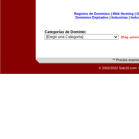
Registro de Dominios
|
Web Hosting
|
D
Dominios Expirados
|
Industrias
|
Indu
Categorías de Dominio:
[Pág. princi
** Precios expre
© 2002/2022 Solo10.com