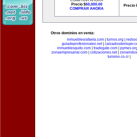
COMPRAR AHORA
Precio $
60,000.00
Precio 
COMPRAR AHORA
Otros dominios en venta:
inmueblesrafaela.com
|
turnos.org
|
redso
guiadeprofesionales.net
|
calzadosdemujer.
inmueblesquito.com
|
tradegate.com
|
pymes.or
zonaempresarial.com
|
cotizaciones.net
|
zonaindus
turismo.co.cr
|