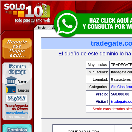
tradegate.c
El dueño de este dominio lo ha
Mayusculas:
TRADEGAT
Minusculas:
tradegate.c
Longitud:
9 caracteres
Categorias:
Sin Clasifica
Precio:
$60,000.00
Visitar!
tradegate.c
Serán consideradas ofer
R