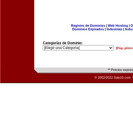
Registro de Dominios
|
Web Hosting
|
D
Dominios Expirados
|
Industrias
|
Indu
Categorías de Dominio:
[Pág. princi
** Precios expre
© 2002/2022 Solo10.com