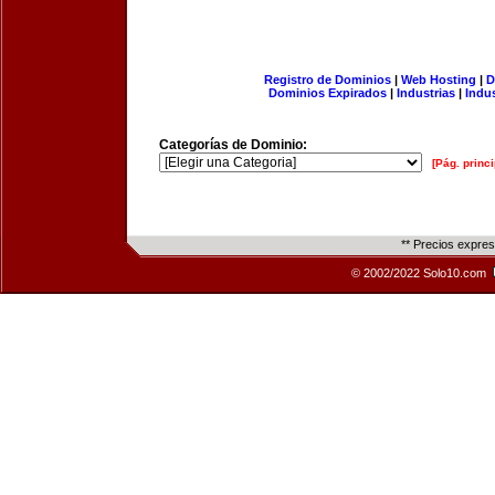
Registro de Dominios
|
Web Hosting
|
D
Dominios Expirados
|
Industrias
|
Indu
Categorías de Dominio:
[Pág. princi
** Precios expre
© 2002/2022 Solo10.com