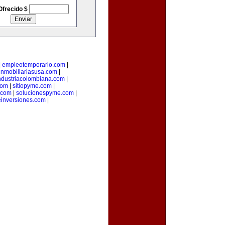
Ofrecido $
|
empleotemporario.com
|
inmobiliariasusa.com
|
ndustriacolombiana.com
|
com
|
sitiopyme.com
|
.com
|
solucionespyme.com
|
einversiones.com
|