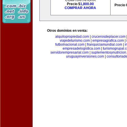
COMPRAR AHORA
Precio $
1,800.00
Precio 
COMPRAR AHORA
Otros dominios en venta:
alquilopropiedad.com
|
crucerosdeplacer.com
viajedeturismo.com
|
empresagrafica.com
|
futbolnacional.com
|
franquiciamundial.com
|
i
empresadelogistica.com
|
turismogrupal.
servidorempresarial.com
|
suplementosynutricion
uruguayinversiones.com
|
consultoriad