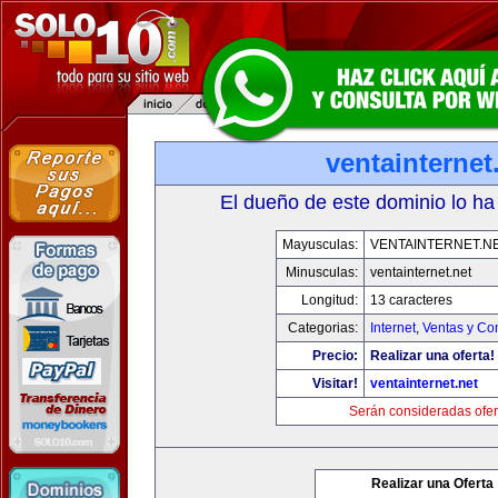
ventainternet
El dueño de este dominio lo ha
Mayusculas:
VENTAINTERNET.N
Minusculas:
ventainternet.net
Longitud:
13 caracteres
Categorias:
Internet
,
Ventas y Co
Precio:
Realizar una oferta!
Visitar!
ventainternet.net
Serán consideradas ofer
Realizar una Oferta