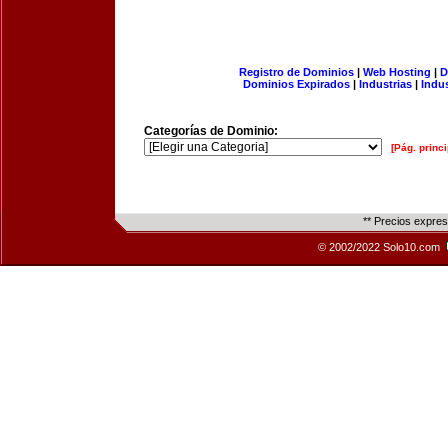
Registro de Dominios
|
Web Hosting
|
D
Dominios Expirados
|
Industrias
|
Indu
Categorías de Dominio:
[Pág. princi
** Precios expre
© 2002/2022 Solo10.com