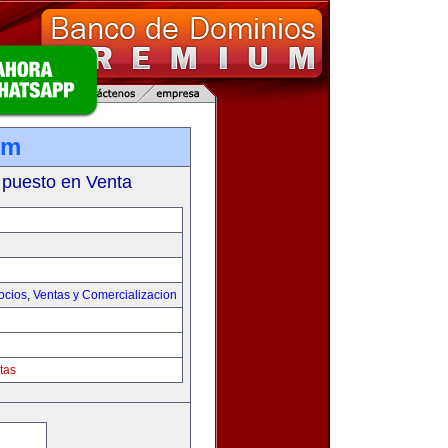
om
 puesto en Venta
ocios
,
Ventas y Comercializacion
tas