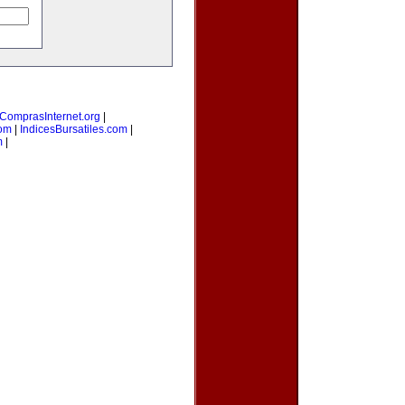
ComprasInternet.org
|
com
|
IndicesBursatiles.com
|
m
|