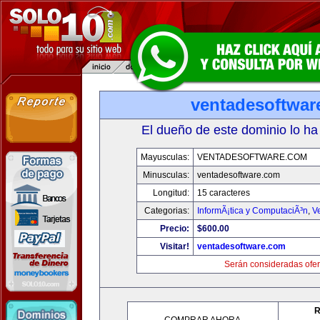
ventadesoftwar
El dueño de este dominio lo ha
Mayusculas:
VENTADESOFTWARE.COM
Minusculas:
ventadesoftware.com
Longitud:
15 caracteres
Categorias:
InformÃ¡tica y ComputaciÃ³n
,
V
Precio:
$600.00
Visitar!
ventadesoftware.com
Serán consideradas ofer
R