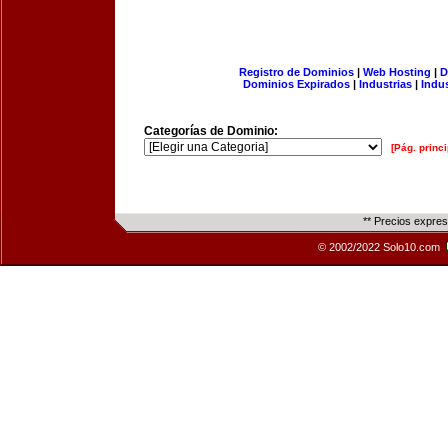
Registro de Dominios
|
Web Hosting
|
D
Dominios Expirados
|
Industrias
|
Indu
Categorías de Dominio:
[Pág. princi
** Precios expre
© 2002/2022 Solo10.com