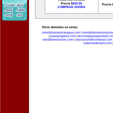
COMPRAR AHORA
Precio $
600.00
Precio 
COMPRAR AHORA
Otros dominios en venta:
inmobiliariasnicaragua.com
|
inmobiliariashondura
|
joyasyregalos.com
|
tecnologiayseguridad.co
areabienesraices.com
|
asociaciondecompras.com
cadenasdevalor.com