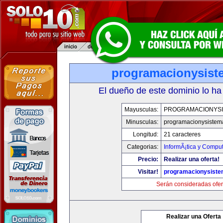
programacionysis
El dueño de este dominio lo ha
Mayusculas:
PROGRAMACIONYS
Minusculas:
programacionysistem
Longitud:
21 caracteres
Categorias:
InformÃ¡tica y Compu
Precio:
Realizar una oferta!
Visitar!
programacionysist
Serán consideradas ofer
Realizar una Oferta