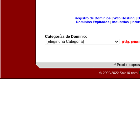
Registro de Dominios
|
Web Hosting
|
D
Dominios Expirados
|
Industrias
|
Indu
Categorías de Dominio:
[Pág. princi
** Precios expre
© 2002/2022 Solo10.com