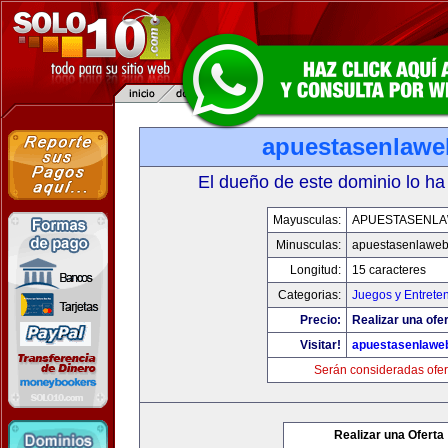
apuestasenlaw
El dueño de este dominio lo ha
Mayusculas:
APUESTASENL
Minusculas:
apuestasenlawe
Longitud:
15 caracteres
Categorias:
Juegos y Entrete
Precio:
Realizar una ofer
Visitar!
apuestasenlawe
Serán consideradas ofer
Realizar una Oferta