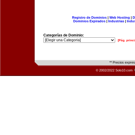
Registro de Dominios
|
Web Hosting
|
D
Dominios Expirados
|
Industrias
|
Indu
Categorías de Dominio:
[Pág. princi
** Precios expre
© 2002/2022 Solo10.com