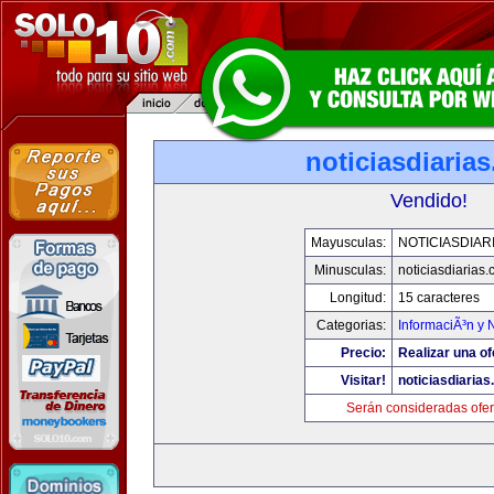
noticiasdiaria
Vendido!
Mayusculas:
NOTICIASDIAR
Minusculas:
noticiasdiarias
Longitud:
15 caracteres
Categorias:
InformaciÃ³n y N
Precio:
Realizar una of
Visitar!
noticiasdiaria
Serán consideradas ofer