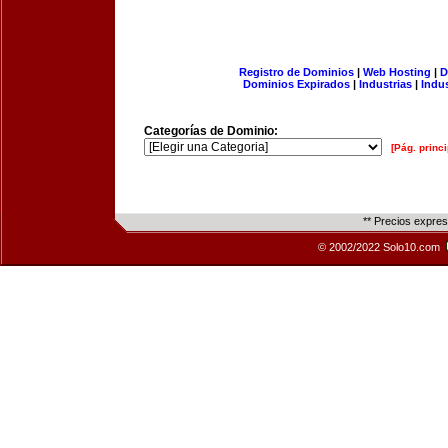
Registro de Dominios
|
Web Hosting
|
D
Dominios Expirados
|
Industrias
|
Indu
Categorías de Dominio:
[Pág. princi
** Precios expre
© 2002/2022 Solo10.com