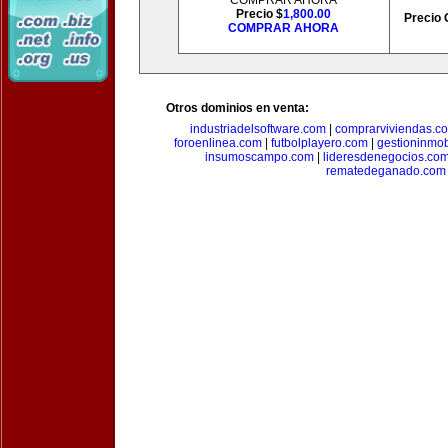
COMPRAR AHORA
Precio $
1,800.00
Precio 
COMPRAR AHORA
Otros dominios en venta:
industriadelsoftware.com
|
comprarviviendas.c
foroenlinea.com
|
futbolplayero.com
|
gestioninmob
insumoscampo.com
|
lideresdenegocios.co
rematedeganado.com