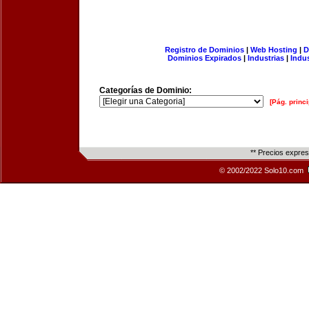
Registro de Dominios
|
Web Hosting
|
D
Dominios Expirados
|
Industrias
|
Indu
Categorías de Dominio:
[Pág. princi
** Precios expre
© 2002/2022 Solo10.com