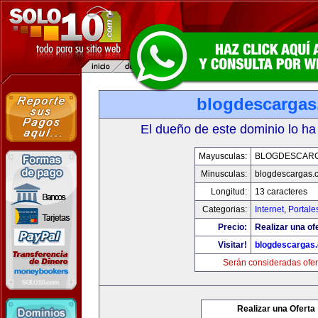
blogdescarga
El dueño de este dominio lo ha
Mayusculas:
BLOGDESCAR
Minusculas:
blogdescargas.
Longitud:
13 caracteres
Categorias:
Internet
,
Portale
Precio:
Realizar una of
Visitar!
blogdescargas
Serán consideradas ofer
Realizar una Oferta