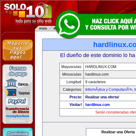
hardlinux.c
El dueño de este dominio lo ha
Mayusculas:
HARDLINUX.COM
Minusculas:
hardlinux.com
Longitud:
9 caracteres
Categorias:
InformÃ¡tica y ComputaciÃ³n
,
Precio:
Realizar una oferta!
Visitar!
hardlinux.com
Serán consideradas ofer
Realizar una Oferta