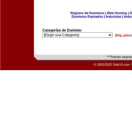
Registro de Dominios
|
Web Hosting
|
D
Dominios Expirados
|
Industrias
|
Indu
Categorías de Dominio:
[Pág. princi
** Precios expre
© 2002/2022 Solo10.com