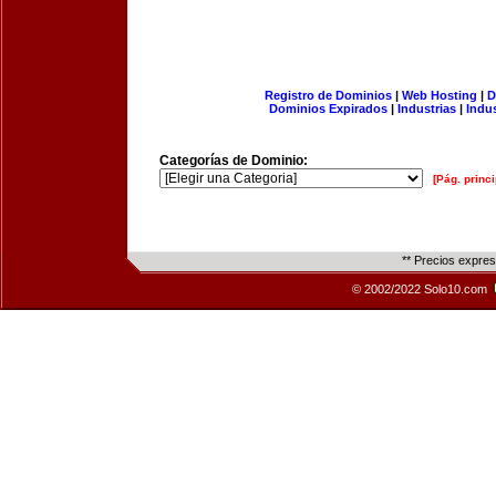
Registro de Dominios
|
Web Hosting
|
D
Dominios Expirados
|
Industrias
|
Indu
Categorías de Dominio:
[Pág. princi
** Precios expre
© 2002/2022 Solo10.com