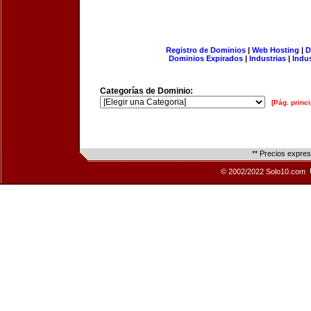
Registro de Dominios
|
Web Hosting
|
D
Dominios Expirados
|
Industrias
|
Indu
Categorías de Dominio:
[Pág. princi
** Precios expre
© 2002/2022 Solo10.com