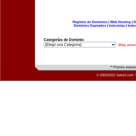
Registro de Dominios
|
Web Hosting
|
D
Dominios Expirados
|
Industrias
|
Indu
Categorías de Dominio:
[Pág. princi
** Precios expre
© 2002/2022 Solo10.com